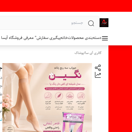
دسته‌بندی محصولات
خانه
پیگیری سفارش
" معرفی فروشگاه آیسا 
گالری آی سا
/
پوشاک
جو
دس
ج
ط
ض
نو
ر
نم
تع