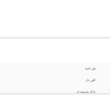
پلی امید
کفی دار
نازک شیشه ای
سه ربع _ تا زانو