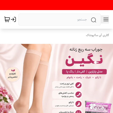
گالری آی سا
/
پوشاک