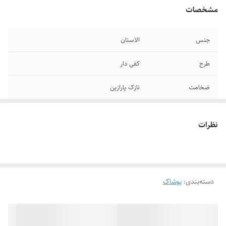
مشخصات
جنس
الاستان
طرح
کفی دار
ضخامت
نازک پارازین
نوع ساق
سه ربع _ تا زانو
نظرات
رنگ
کرم رنگ پا
تعداد در بسته
۲ جفت
دسته‌بندی
:
پوشاک