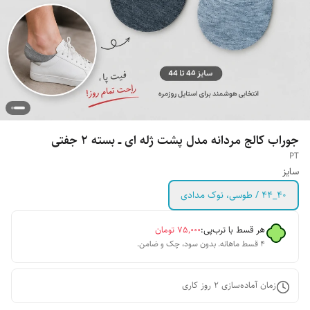
جوراب کالج مردانه مدل پشت ژله ای ــ بسته ۲ جفتی
PT
سایز
۴۰_۴۴ / طوسی، نوک مدادی
هر قسط با ترب‌پی:
۷۵٬۰۰۰
تومان
۴ قسط ماهانه. بدون سود، چک و ضامن.
زمان آماده‌سازی
2
روز کاری