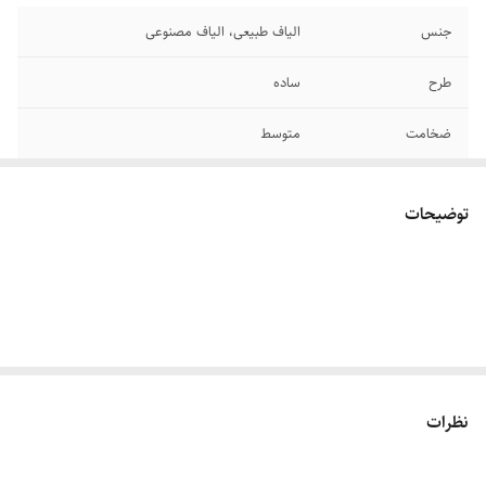
جنس
الیاف طبیعی، الیاف مصنوعی
طرح
ساده
ضخامت
متوسط
نگهداری
شستشو با آب سرد
توضیحات
سایز
M / L
نظرات