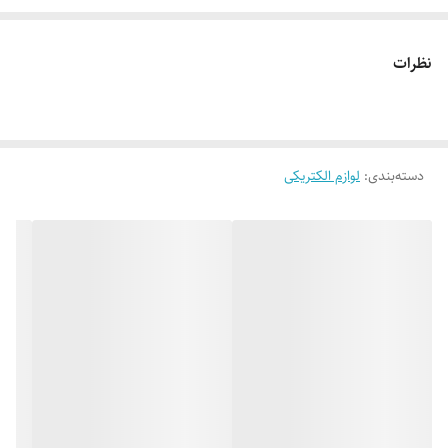
فنی برای نشان دادن نقطه خاصی از دور.
- **حفاظت و امنیت:** پرتو لیزر می‌تونه به طور موقت چشم مهاجم رو خیره
نظرات
کنه (مدل‌های قوی‌تر).
- **هم‌راستا‌سازی:** در کارهای ساختمانی یا نجاری برای تراز کردن.
🛸🔦
دسته‌بندی
:
لوازم الکتریکی