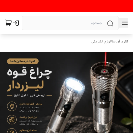
گالری آی سا
/
لوازم الکتریکی