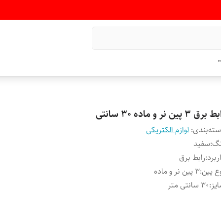
"
 برق ۳ پین نر و ماده ۳۰ سانتی
ته‌بندی
:
لوازم الکتریکی
نگ
:
سفید
ربرد
:
رابط برق
ع پین
:
۳ پین نر و ماده
یز
:
۳۰ سانتی متر