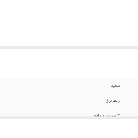
سفید
رابط برق
۳ پین نر و ماده
۳۰ سانتی متر