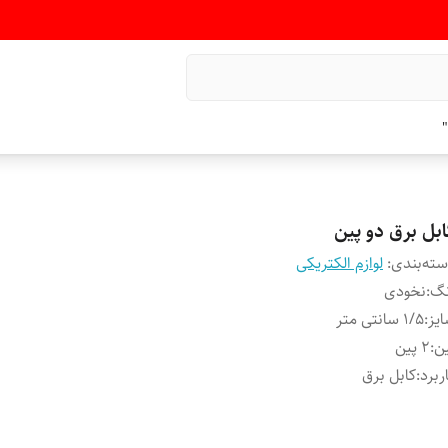
"
ابل برق دو پین
ته‌بندی
:
لوازم الکتریکی
نگ
:
نخودی
یز
:
۱/۵ سانتی متر
ن
:
۲ پین
ربرد
:
کابل برق