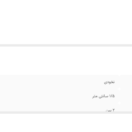
نخودی
۱/۵ سانتی متر
۲ پین
کابل برق