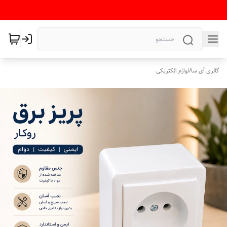
گالری آی سا
/
لوازم الکتریکی