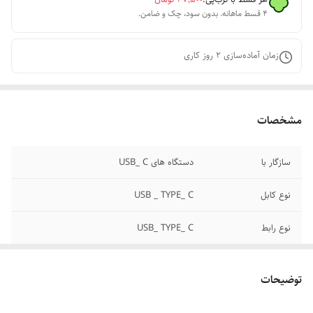
۴ قسط ماهانه. بدون سود، چک و ضامن.
زمان آماده‌سازی
2
روز کاری
مشخصات
سازگار با
دستگاه های USB_ C
نوع کابل
USB _ TYPE_ C
نوع رابط
USB_ TYPE_ C
سرعت انتقال
۵ گیگابایت بر ثانیه
اطلاعات
توضیحات