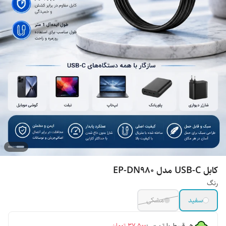
کابل USB-C مدل EP-DN980
رنگ
سفید
مشکی
هر قسط با ترب‌پی:
۳۷٬۵۰۰
تومان