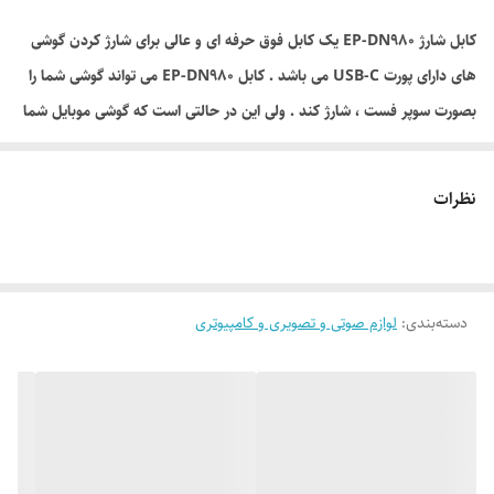
کابل شارژ EP-DN980 یک کابل فوق حرفه ای و عالی برای شارژ کردن گوشی
های دارای پورت USB-C می باشد . کابل EP-DN980 می تواند گوشی شما را
بصورت سوپر فست ، شارژ کند . ولی این در حالتی است که گوشی موبایل شما
از این قابلیت پشتیبانی کند ، که اکثر گوشی های موبایل ساخت سال 2017 به
بعد از این قابلیت شارژ سریع پشتیبانی می کنند . و نیز از انتقال اطلاعات با
نظرات
سرعت بسیار بالا پشتیبانی می کند که انتقال اطلاعات را با سرعت 5 گیگابیت
بر ثانیه انجام می دهد . این کابل شارژ با طول 1.2 متر شدت جریان خروجی 3
آمپر را از خود خارج می کند . کابل شارژ EP-DN980 بسیار مقرون به صرفه
دسته‌بندی
:
لوازم صوتی و تصویری و کامپیوتری
بوده و در هر زمان و مکانی قابل استفاده خواهد بود . این کابل شارژ تا 3 برابر
بادوام تر از کابل های دیگر می باشد ، از کانکتورهای محکم آن گرفته تا کابل
های تقویت شده . همچنین با استفاده از مواد درجه یک و مهندسی پیشرفته
ساخته شده است .