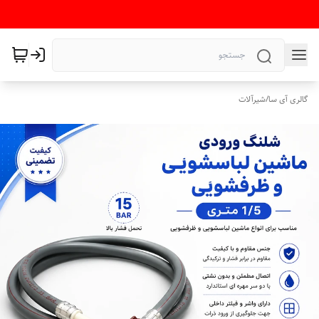
گالری آی سا
/
شیرآلات