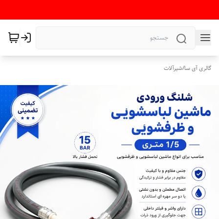
گالری آی سا
/
شیرآلات