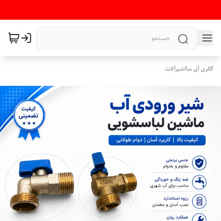
گالری آی سا
/
شیرآلات