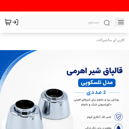
گالری آی سا
/
شیرآلات