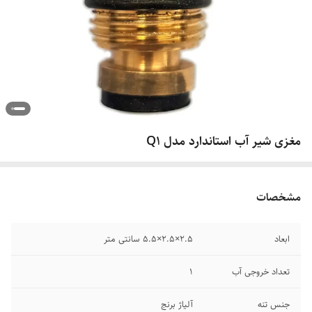
مغزی شیر آب استاندارد مدل Q1
مشخصات
ابعاد
۲.۵×۲.۵×۵.۵ سانتی متر
تعداد خروجی آب
۱
جنس تنه
آلیاژ برنج