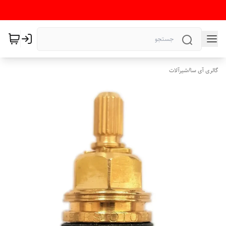
گالری آی سا
/
شیرآلات