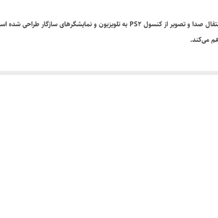
کابل تبدیل کامپوننت به RCA مناسب پلی‌استیشن 2، برای انتقال صدا و تصویر از کنسول PS2
هم می‌کند.