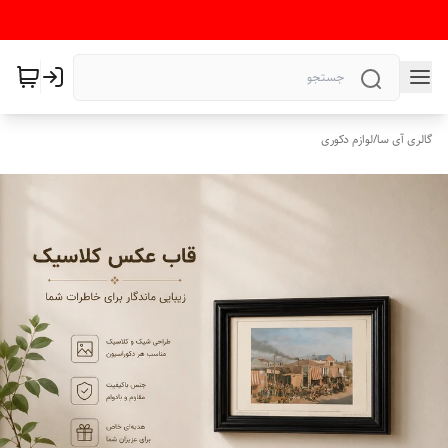
گالری آی سا
/
لوازم دکوری