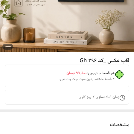
قاب عکس _کد Gh 296
هر قسط با ترب‌پی:
۹۷٬۵۰۰
تومان
۴ قسط ماهانه. بدون سود، چک و ضامن.
زمان آماده‌سازی
2
روز کاری
مشخصات