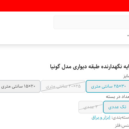
"
یه نگهدارنده طبقه دیواری مدل گونیا
یز
۳۰×۲۵ سانتی متری
۲۵×۲۰ سانتی متری
۲۰×۱۵ سانتی متری
داد در بسته
تک عددی
۲ عددی
ته‌بندی
:
ابزار و یراق
نس
:
فلز