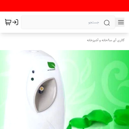
گالری آی سا
/
خانه و آشپزخانه