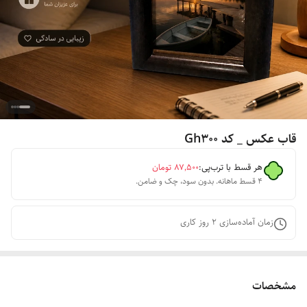
قاب عکس _ کد Gh300
هر قسط با ترب‌پی:
۸۷٬۵۰۰
تومان
۴ قسط ماهانه. بدون سود، چک و ضامن.
زمان آماده‌سازی
2
روز کاری
مشخصات