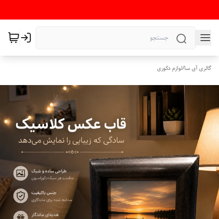
گالری آی سا
/
لوازم دکوری