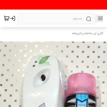
گالری آی سا
/
خانه و آشپزخانه