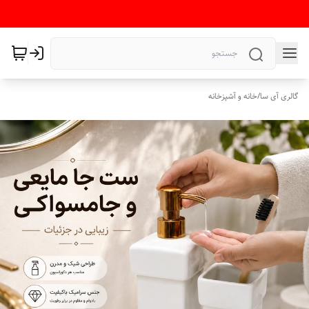
گالری آی سا
/
خانه و آشپزخانه