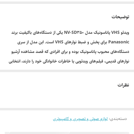
توضیحات
ویدئو VHS پاناسونیک مدل NV-SD350 یکی از دستگاه‌های باکیفیت برند
Panasonic برای پخش و ضبط نوارهای VHS است. این مدل از سری
دستگاه‌های محبوب پاناسونیک بوده و برای افرادی که قصد مشاهده آرشیو
نوارهای قدیمی، فیلم‌های ویدئویی یا خاطرات خانوادگی خود را دارند، انتخابی
مناسب محسوب می‌شود.
این دستگاه از فرمت VHS پشتیبانی کرده و دارای قابلیت‌های پخش و ضبط
نظرات
نوار است. کیفیت ساخت مناسب، دوام بالا و عملکرد قابل اعتماد از
ویژگی‌هایی هستند که محصولات پاناسونیک را در میان علاقه‌مندان به
تجهیزات صوتی و تصویری کلاسیک محبوب کرده‌اند
.
دسته‌بندی
:
ویژگی‌های محصول:
لوازم صوتی و تصویری و کامپیوتری
برند Panasonic