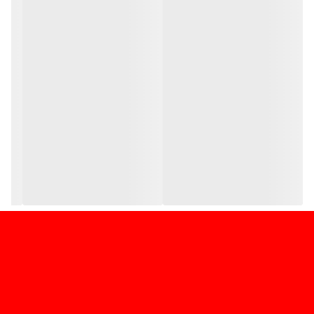
مدل NV-SD350
مناسب پخش نوار VHS
قابلیت ضبط و پخش
مناسب آرشیو نوارهای قدیمی
مناسب استفاده خانگی و کلکسیونی