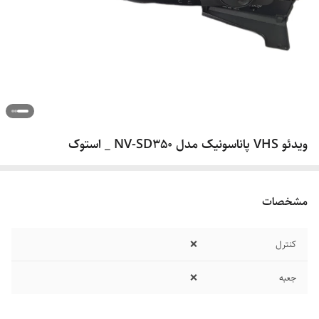
ویدئو VHS پاناسونیک مدل NV-SD350 _ استوک
مشخصات
کنترل
❌️
جعبه
❌️