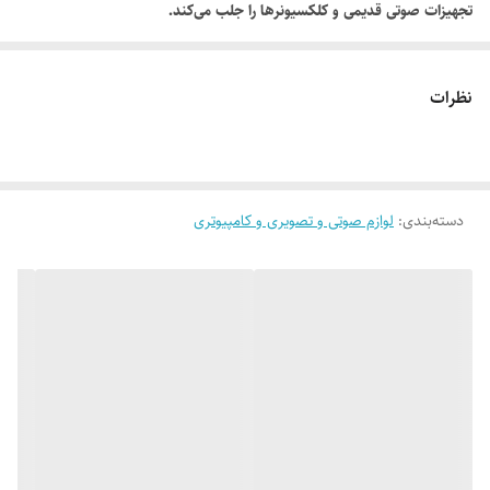
تجهیزات صوتی قدیمی و کلکسیونرها را جلب می‌کند.
دستگاه RQ-L309 دارای بلندگوی داخلی و قابلیت ضبط و پخش صدا بوده و با
باتری کار می‌کند. این محصول گزینه‌ای مناسب برای نگهداری در کلکسیون،
نظرات
استفاده دکوری یا بهره‌برداری از آرشیو نوارهای قدیمی است.
ویژگی‌های محصول:
برند Panasonic
مدل RQ-L309
دسته‌بندی
:
لوازم صوتی و تصویری و کامپیوتری
قابلیت ضبط و پخش نوار کاست
طراحی پرتابل و سبک
مناسب کلکسیون و استفاده نوستالژیک
محصول استوک
بلندگوی داخلی