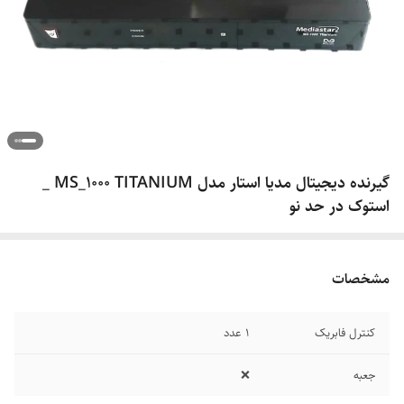
گیرنده دیجیتال مدیا استار مدل MS_1000 TITANIUM _
استوک در حد نو
مشخصات
کنترل فابریک
۱ عدد
جعبه
❌️