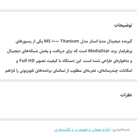
توضیحات
گیرنده دیجیتال مدیا استار مدل MS-1000 Titanium یکی از رسیورهای
پرطرفدار برند MediaStar است که برای دریافت و پخش شبکه‌های دیجیتال
و ماهواره‌ای طراحی شده است. این دستگاه با کیفیت تصویر Full HD و
امکانات چندرسانه‌ای، تجربه‌ای مطلوب از تماشای برنامه‌های تلویزیونی را فراهم
می‌کند.
این مدل دارای درگاه USB برای پخش فایل‌های صوتی و تصویری بوده و از
نظرات
فرمت‌های متداول چندرسانه‌ای پشتیبانی می‌کند. طراحی مناسب، رابط کاربری
آسان و عملکرد پایدار از ویژگی‌های این گیرنده دیجیتال است.
ویژگی‌های محصول:
برند MediaStar
دسته‌بندی
:
لوازم صوتی و تصویری و کامپیوتری