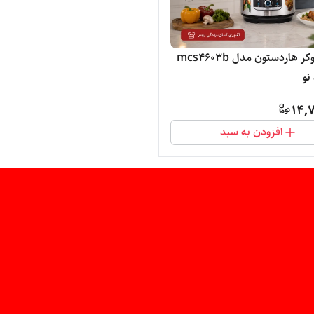
مولتی کوکر هاردستون مدل mcs4603b
نو
14,7
افزودن به سبد