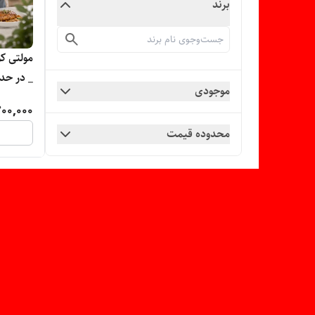
برند
_ در حد 
موجودی
00,000
محدوده قیمت