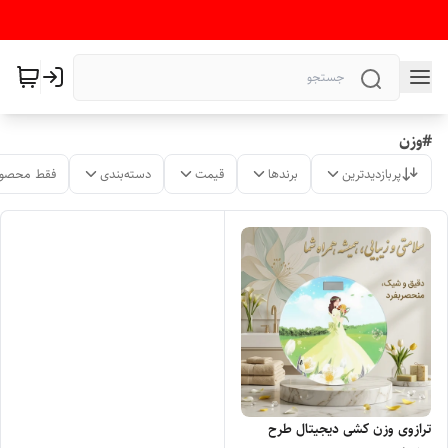
#وزن
پربازدیدترین
برندها
قیمت
دسته‌بندی
فقط محصول
ترازوی وزن کشی دیجیتال طرح