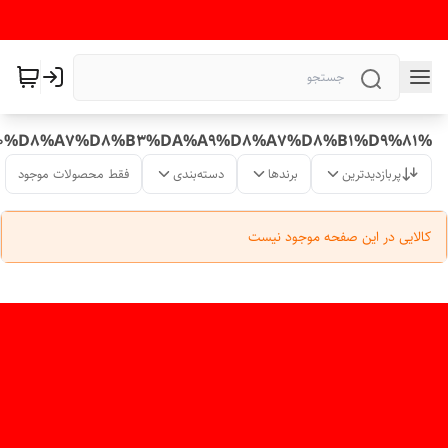
%DA%A9%D9%84%D8%A7%D9%87%20%D8%A7%D8%B3%DA%A9%D8%A7%D8%B1%D9%81
پربازدیدترین
برندها
دسته‌بندی
فقط محصولات موجود
کالایی در این صفحه موجود نیست