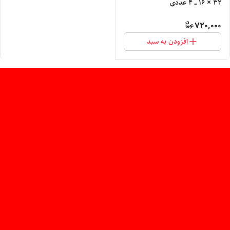
۳۲ × ۱۶ ــ ۴ عددی
720,000
افزودن به سبد