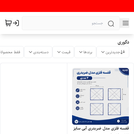
دگوری
جدیدترین
برندها
قیمت
دسته‌بندی
فقط محصولات
قفسه فلزی مدل ضربدری آبی سایز