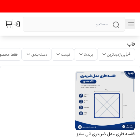
فاب
پربازدیدترین
برندها
قیمت
دسته‌بندی
فقط محصول
قفسه فلزی مدل ضربدری آبی سایز