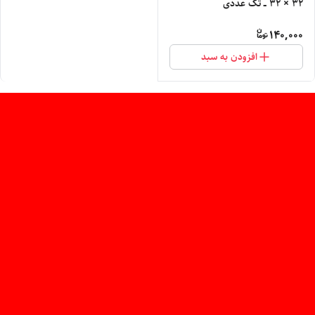
۳۲ × ۳۲ ــ تک عددی
140,000
افزودن به سبد