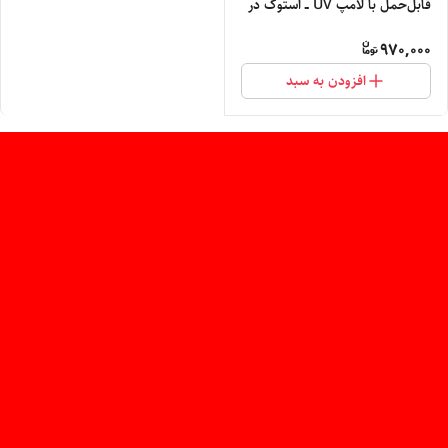
قابل‌حمل با لامپ UV ــ استوک در
حد نو
970,000
افزودن به سبد