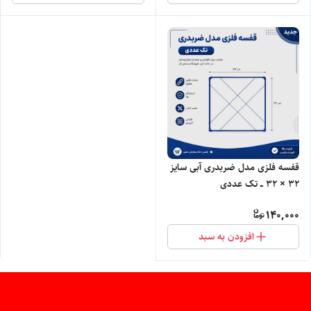
قفسه فلزی مدل ضربدری آبی سایز
۳۲ × ۳۲ ــ تک عددی
140,000
افزودن به سبد