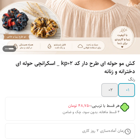
کش مو حوله ای طرح دار کد kp0۲ _ اسکرانچی حوله ای
دخترانه و زنانه
رنگ
۰۲
۰۱
هر قسط با ترب‌پی:
۴۸٬۷۵۰
تومان
۴ قسط ماهانه. بدون سود، چک و ضامن.
زمان آماده‌سازی
2
روز کاری