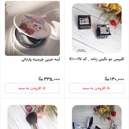
کلیپس مو نگینی زنانه _ کد K1001N
آینه جیبی چرمینه وارداتی
335,000
130,000
افزودن به سبد
افزودن به سبد