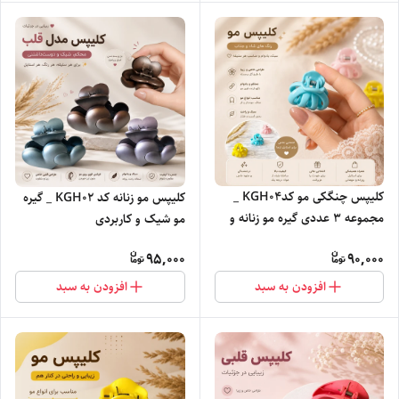
کلیپس چنگکی مو کدKGH04 _
کلیپس مو زنانه کد KGH02 _ گیره
مجموعه 3 عددی گیره مو زنانه و
مو شیک و کاربردی
دخترانه
95,000
90,000
افزودن به سبد
افزودن به سبد