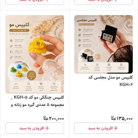
کلیپس مو مدل مجلسی کد
KGH0۶
کلیپس چنگکی مو کد KGH0۵ _
مجموعه ۵ عددی گیره مو زنانه و
دخترانه
200,000
135,000
افزودن به سبد
افزودن به سبد