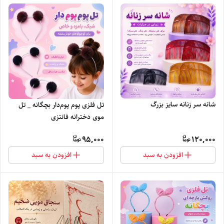
شانه سر زنانه سایز بزرگ
تل فلزی پوم پوم‌دار بچگانه _ تل
موی دخترانه فانتزی
95,000
120,000
افزودن به سبد
افزودن به سبد