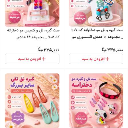
ست گیره و تل مو دخترانه کد s07
ست گیره، تل و کلیپس مو دخترانه
_ مجموعه ۱0 عددی اکسسوری مو
کد s05 _ مجموعه ۱۴ عددی
اکسسوری مو
335,000
335,000
افزودن به سبد
افزودن به سبد