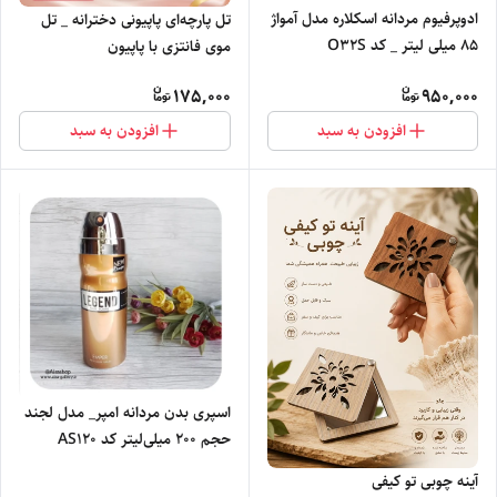
ادوپرفیوم مردانه اسکلاره مدل آمواژ
تل پارچه‌ای پاپیونی دخترانه _ تل
۸۵ میلی لیتر _ کد O3۲S
موی فانتزی با پاپیون
175,000
950,000
افزودن به سبد
افزودن به سبد
اسپری بدن مردانه امپر_ مدل لجند
حجم ۲۰۰ میلی‌لیتر کد AS120
آینه چوبی تو کیفی