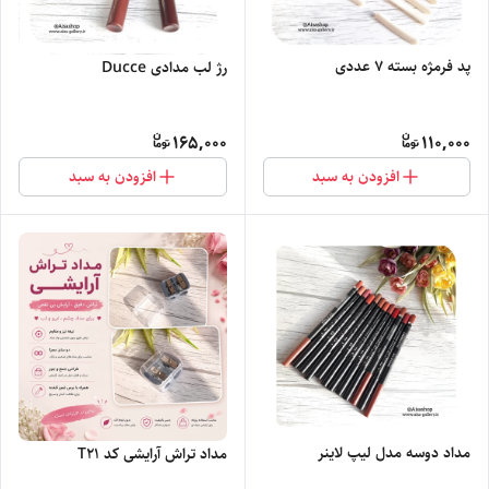
پد فرمژه بسته ۷ عددی
رژ لب مدادی Ducce
165,000
110,000
افزودن به سبد
افزودن به سبد
مداد دوسه مدل لیپ لاینر
مداد تراش آرایشی کد T21