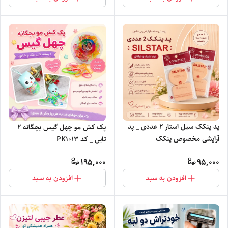
پد پنکک سیل استار ۲ عددی _ پد
پک کش مو چهل گیس بچگانه ۲
آرایشی مخصوص پنکک
تایی _ کد PK1013
195,000
95,000
افزودن به سبد
افزودن به سبد