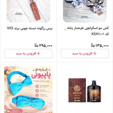
کش مو اسکرانچی طرحدار زنانه _
برس رژگونه دسته چوبی برند VIO
کد KSH1001
295,000
135,000
افزودن به سبد
افزودن به سبد