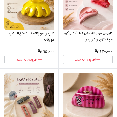
کلیپس مو زنانه مدل KGH01 _ گیره
کلیپس مو زنانه کد Kgh04_ گیره
مو فانتزی و کاربردی
مو زنانه
95,000
130,000
افزودن به سبد
افزودن به سبد