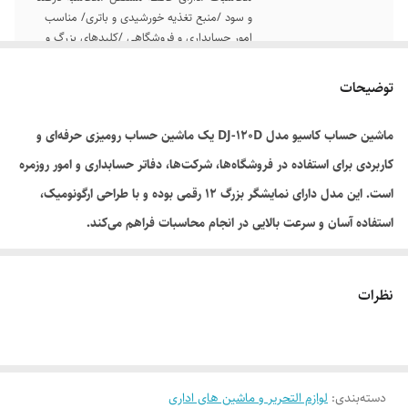
و سود /منبع تغذیه خورشیدی و باتری/ مناسب
امور حسابداری و فروشگاهی /کلیدهای بزرگ و
کاربردی
توضیحات
ماشین حساب کاسیو مدل DJ-120D یک ماشین حساب رومیزی حرفه‌ای و
کاربردی برای استفاده در فروشگاه‌ها، شرکت‌ها، دفاتر حسابداری و امور روزمره
است. این مدل دارای نمایشگر بزرگ 12 رقمی بوده و با طراحی ارگونومیک،
استفاده آسان و سرعت بالایی در انجام محاسبات فراهم می‌کند.
از ویژگی‌های مهم این ماشین حساب می‌توان به قابلیت بررسی مراحل
محاسبات (Check)، حافظه مستقل، محاسبه درصد، کل جمع (GT) و منبع
نظرات
تغذیه دوگانه شامل باتری و سلول خورشیدی اشاره کرد. همچنین این مدل
قابلیت ذخیره و مرور مراحل محاسبات را دارد که برای امور مالی و حسابداری
بسیار کاربردی است#ماشین_حساب_اداری.
دسته‌بندی
:
لوازم التحریر و ماشین های اداری