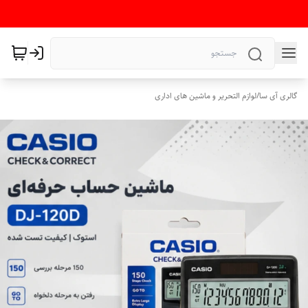
گالری آی سا
/
لوازم التحریر و ماشین های اداری