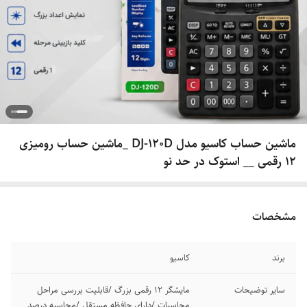
ماشین حساب کاسیو مدل DJ-120D _ماشین حساب رومیزی
12 رقمی __ استوک در حد نو
مشخصات
برند
کاسیو
سایر توضیحات
مایشگر 12 رقمی بزرگ /قابلیت بررسی مراحل
محاسبات /دارای حافظه مستقل /محاسبه درصد