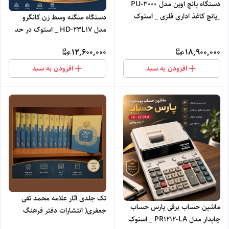
دستگاه پانچ اوپن مدل PU-3000
_پانچ کاغذ اداری فلزی _ استوک
دستگاه منگنه وسط زن کانگرو
مدل HD-23L17 _ استوک در حد
نو
12,600,000
18,900,000
افزودن به سبد
افزودن به سبد
تک جلدی آثار علامه محمد تقی
ماشین حساب برقی پارس حساب
جعفری( انتشارات دفتر فرهنگ
چاپدار مدل PR1212-LA _ استوک
اسلامی)