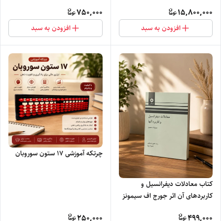
در حد نو
750,000
15,800,000
افزودن به سبد
افزودن به سبد
چرتکه آموزشی ۱۷ ستون سوروبان
کتاب معادلات دیفرانسیل و
کاربردهای آن اثر جورج اف سیمونز
_ George F. Simmons
250,000
499,000