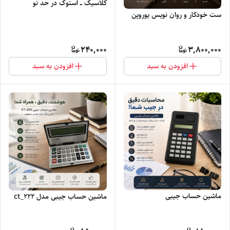
کلاسیک ــ استوک در حد نو
ست خودکار و روان نویس یوروپن
240,000
3,800,000
افزودن به سبد
افزودن به سبد
ماشین حساب جیبی
ماشین حساب جیبی مدل ct_222