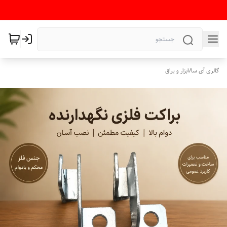
گالری آی سا
/
ابزار و یراق