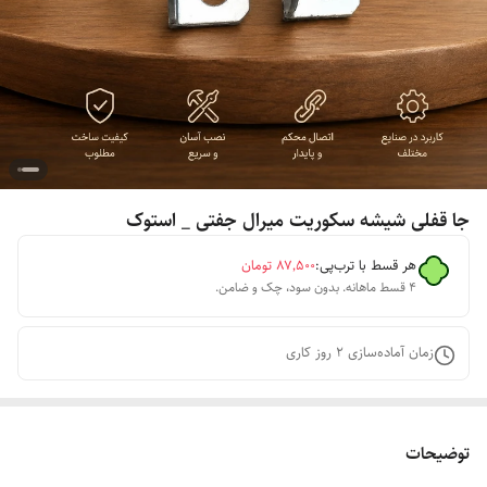
جا قفلی شیشه سکوریت میرال جفتی _ استوک
هر قسط با ترب‌پی:
۸۷٬۵۰۰
تومان
۴ قسط ماهانه. بدون سود، چک و ضامن.
زمان آماده‌سازی
2
روز کاری
توضیحات