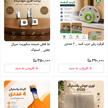
قرقره ریلی درب کمد _ ۲ عددی
جا قفلی شیشه سکوریت میرال
جفتی _ استوک
350,000
290,000
افزودن به سبد
افزودن به سبد