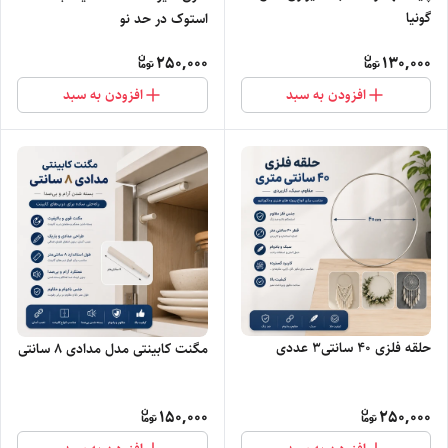
گونیا
استوک در حد نو
250,000
130,000
افزودن به سبد
افزودن به سبد
حلقه فلزی ۴۰ سانتی۳ عددی
مگنت کابینتی مدل مدادی ۸ سانتی
150,000
250,000