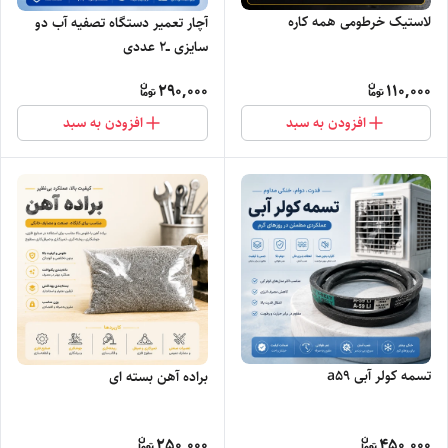
لاستیک خرطومی همه کاره
آچار تعمیر دستگاه تصفیه آب دو
سایزی ــ۲ عددی
290,000
110,000
افزودن به سبد
افزودن به سبد
تسمه کولر آبی a59
براده آهن بسته ای
250,000
450,000