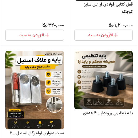
قفل کتابی فولادی آر اس سایز
کوچک
320,000
1,200,000
افزودن به سبد
افزودن به سبد
پایه تنظیمی رزوه‌دار _ ۴ عددی
بست دیواری لوله رگال استیل _ ۲