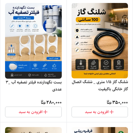
شلنگ گاز 1/5 متری _ شلنگ اتصال
بست نگهدارنده فیلتر تصفیه آب _۳
گاز خانگی باکیفیت
عددی
280,000
350,000
افزودن به سبد
افزودن به سبد