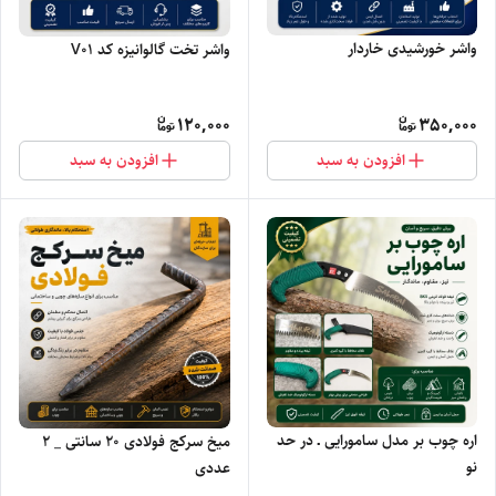
واشر خورشیدی خاردار
واشر تخت گالوانیزه کد V01
120,000
350,000
افزودن به سبد
افزودن به سبد
اره چوب بر مدل سامورایی ـ در حد
میخ سرکج فولادی ۲۰ سانتی _ ۲
نو
عددی