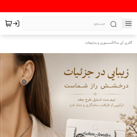
گالری آی سا
/
اکسسوری و بدلیجات