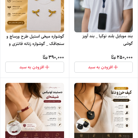
بند موبایل بلند نوکیا _ بند آویز
گوشواره میخی استیل طرح ورساچ و
گوشی
سنجاقک _ گوشواره زنانه فانتزی و
شیک
390,000
250,000
افزودن به سبد
افزودن به سبد