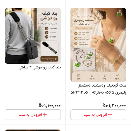
بند کیف رو دوشی ۴ سانتی
ست گردنبند ودستبند دستساز
پلیمری ۵ تکه دخترانه _ کد SP1212
1,100,000
1,200,000
افزودن به سبد
افزودن به سبد