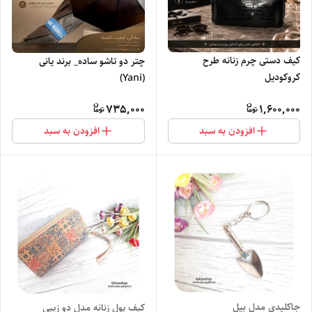
کیف دستی چرم زنانه طرح
چتر دو تاشو ساده_ برند یانی
کروکودیل
(Yani)
735,000
1,600,000
افزودن به سبد
افزودن به سبد
جاکلیدی مدل بیل
کیف پول زنانه مدل دو زیپی