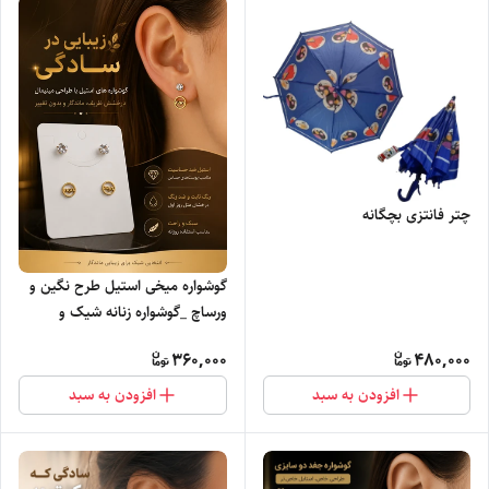
چتر فانتزی بچگانه
گوشواره میخی استیل طرح نگین و
ورساچ _گوشواره زنانه شیک و
فانتزی
360,000
480,000
افزودن به سبد
افزودن به سبد