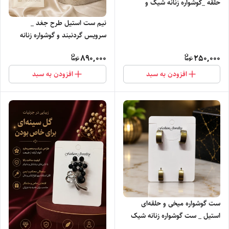
حلقه _گوشواره زنانه شیک و
مینیمال
نیم ست استیل طرح جغد _
سرویس گردنبند و گوشواره زنانه
890,000
250,000
افزودن به سبد
افزودن به سبد
ست گوشواره میخی و حلقه‌ای
استیل _ ست گوشواره زنانه شیک