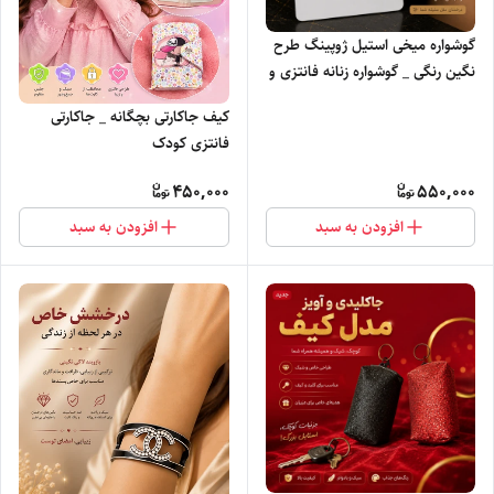
گوشواره میخی استیل ژوپینگ طرح
نگین رنگی _ گوشواره زنانه فانتزی و
شیک
کیف جاکارتی بچگانه _ جاکارتی
فانتزی کودک
450,000
550,000
افزودن به سبد
افزودن به سبد