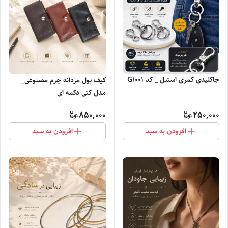
جاکلیدی کمری استیل _ کد G1001
کیف پول مردانه چرم مصنوعی_
مدل کتی دکمه ای
850,000
250,000
افزودن به سبد
افزودن به سبد