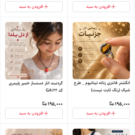
افزودن به سبد
افزودن به سبد
انگشتر فانتزی زنانه تیتانیوم _ طرح
گردنبند انار دستساز خمیر پلیمری
شیک (رنگ ثابت نیست)
کد GA122
195,000
195,000
افزودن به سبد
افزودن به سبد