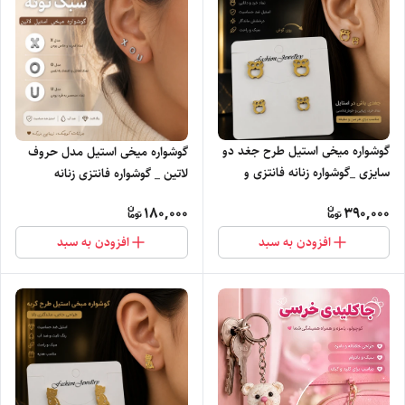
گوشواره میخی استیل طرح جغد دو
گوشواره میخی استیل مدل حروف
سایزی _گوشواره زنانه فانتزی و
لاتین _ گوشواره فانتزی زنانه
شیک
180,000
390,000
افزودن به سبد
افزودن به سبد