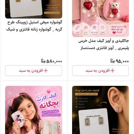
گوشواره میخی استیل ژوپینگ طرح
گربه _ گوشواره زنانه فانتزی و شیک
جاکلیدی و آویز کیف مدل خرس
پلیمری _ آویز فانتزی دست‌ساز
580,000
95,000
افزودن به سبد
افزودن به سبد