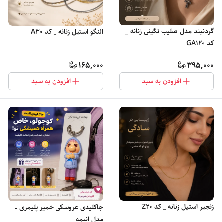
گردنبند مدل صلیب نگینی زنانه _
النگو استیل زنانه _ کد A30
کد GA120
165,000
395,000
افزودن به سبد
افزودن به سبد
زنجیر استیل زنانه _ کد Z20
جاکلیدی عروسکی خمیر پلیمری ــ
مدل انیمه