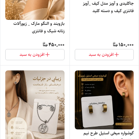
جاکلیدی و آویز مدل کیف _آویز
فانتزی کیف و دسته کلید
بازوبند و النگو مارک _ زیورآلات
زنانه شیک و فانتزی
450,000
150,000
افزودن به سبد
افزودن به سبد
گوشواره میخی استیل طرح نیم