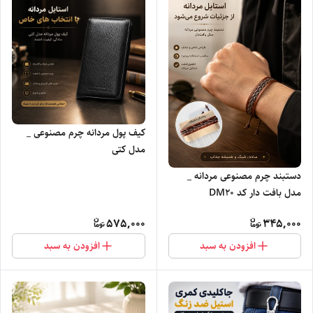
کیف پول مردانه چرم مصنوعی _
مدل کتی
دستبند چرم مصنوعی مردانه _
مدل بافت دار کد DM20
575,000
345,000
افزودن به سبد
افزودن به سبد