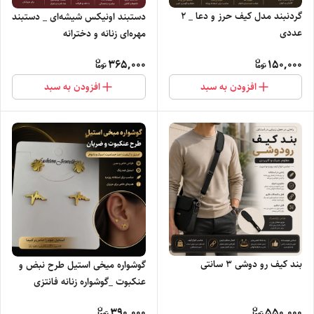
گردنبند مدل کیف حرز و دعا _ ۲
دستبند اونیکس شیشه‌ای _ دستبند
عددی
مهره‌ای زنانه و دخترانه
365,000
150,000
افزودن به سبد
افزودن به سبد
بند کیف رو دوشی ۳ سانتی
گوشواره میخی استیل طرح نبض و
عنکبوت _گوشواره زنانه فانتزی
390,000
550,000