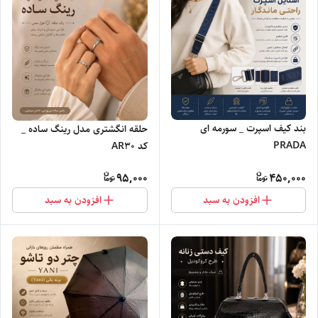
بند کیف اسپرت _ سورمه ای
حلقه انگشتری مدل رینگ ساده _
PRADA
کد AR30
95,000
450,000
افزودن به سبد
افزودن به سبد