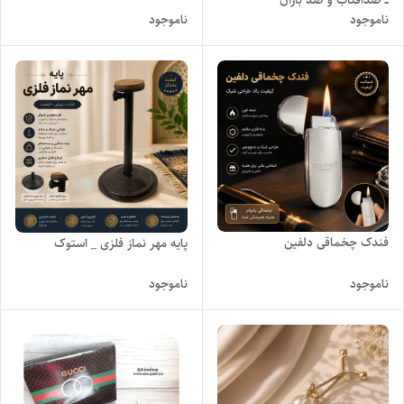
ــ ضدآفتاب و ضد باران
ناموجود
ناموجود
فندک چخماقی دلفین
پایه مهر نماز فلزی _ استوک
ناموجود
ناموجود