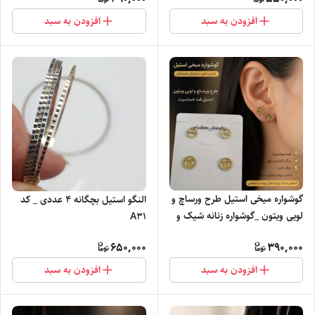
افزودن به سبد
افزودن به سبد
گوشواره میخی استیل طرح ورساچ و
النگو استیل بچگانه ۴ عددی _ کد
لویی ویتون _گوشواره زنانه شیک و
A31
فانتزی
650,000
390,000
افزودن به سبد
افزودن به سبد