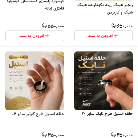
گوشواره پلیمری دست‌ساز_ گوشواره
زنجیر عینک _بند نگهدارنده عینک
فانتزی زنانه
شیک و کاربردی
550,000
650,000
افزودن به سبد
افزودن به سبد
حلقه استیل طرح نایک سایز ۲۰
حلقه استیل طرح کارتیر سایز ۰۶
350,000
450,000