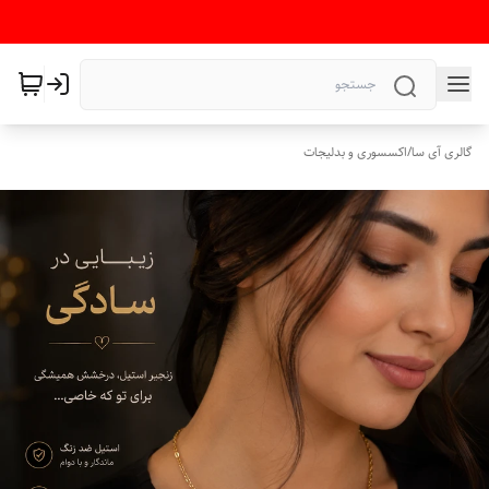
گالری آی سا
/
اکسسوری و بدلیجات