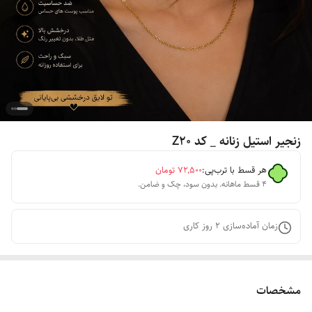
زنجیر استیل زنانه _ کد Z20
هر قسط با ترب‌پی:
۷۲٬۵۰۰
تومان
۴ قسط ماهانه. بدون سود، چک و ضامن.
زمان آماده‌سازی
2
روز کاری
مشخصات