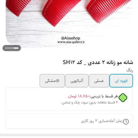
شانه مو زنانه ۲ عددی _ کد SH12
رنگ
قهوه ای
عسلی
آلبالویی
مشکی
هر قسط با ترب‌پی:
۱۸٬۷۵۰
تومان
۴ قسط ماهانه. بدون سود، چک و ضامن.
زمان آماده‌سازی
2
روز کاری