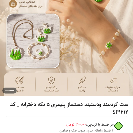
ست گردنبند ودستبند دستساز پلیمری ۵ تکه دخترانه _ کد
SP1212
هر قسط با ترب‌پی:
۳۰۰٬۰۰۰
تومان
۴ قسط ماهانه. بدون سود، چک و ضامن.