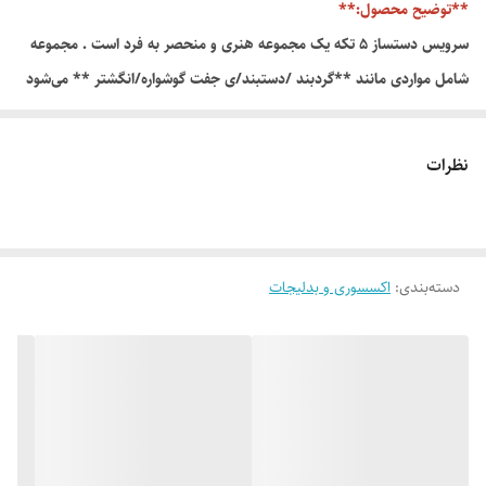
**توضیح محصول:**
سرویس دستساز ۵ تکه یک مجموعه هنری و منحصر به فرد است . مجموعه
شامل مواردی مانند **گردبند /دستبند/ی جفت گوشواره/انگشتر ** می‌شود
وست جذابی برای دختران نوجوان و جوان می باشد.
سرویس ۵ تیکه گردنبند و دستبند پلیمری، ستی هماهنگ و هنری است که
نظرات
شامل یک گردنبند اصلی به همراه ۱ دستبند ، انگشتر و بک جفت گوشواره
می‌شود.
این قطعات با تکنیک‌های دستی و خمیر پلیمری ساخته شده‌اند و به دلیل
دسته‌بندی
:
اکسسوری و بدلیجات
تنوع رنگ و طرح (مثل گل، میوه یا طرح‌های انتزاعی)، ظاهری زنده و
منحصر‌به‌فرد دارند. این ست هم برای استفاده روزمره و هم به عنوان هدیه‌ای
خلاقانه و خاص، انتخابی عالی است. 🎨✨📿