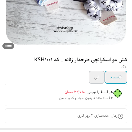
کش مو اسکرانچی طرحدار زنانه _ کد KSH1001
رنگ
سفید
ابی
هر قسط با ترب‌پی:
۳۳٬۷۵۰
تومان
۴ قسط ماهانه. بدون سود، چک و ضامن.
زمان آماده‌سازی
2
روز کاری