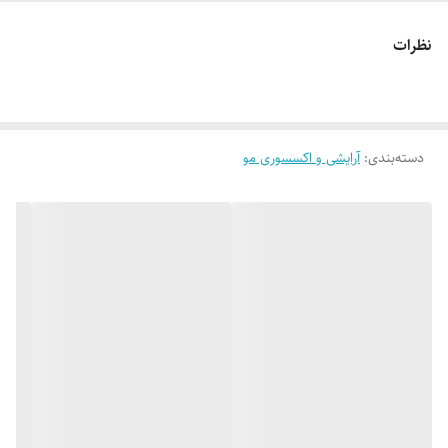
**ویژگی‌ها:**
نظرات
- **جنس:** پارچه ساتن براق طرحدار
- **سایز:** متوسط
- **کشسانی:** عالی بدون فشار به مو
- **منبع:** تولید خارجی (کیفیت بالا و دوخت دقیق)
دسته‌بندی
:
آرایشی و اکسسوری مو