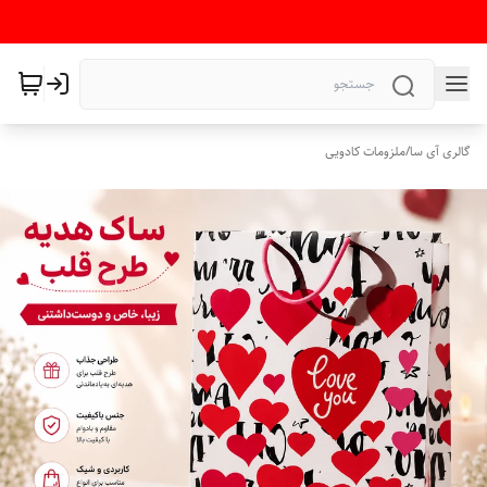
گالری آی سا
/
ملزومات کادویی