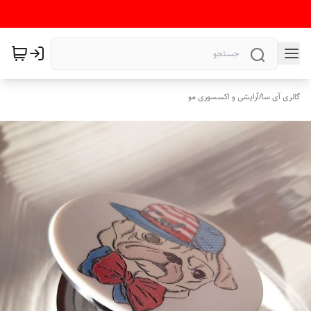
گالری آی سا
/
آرایشی و اکسسوری مو