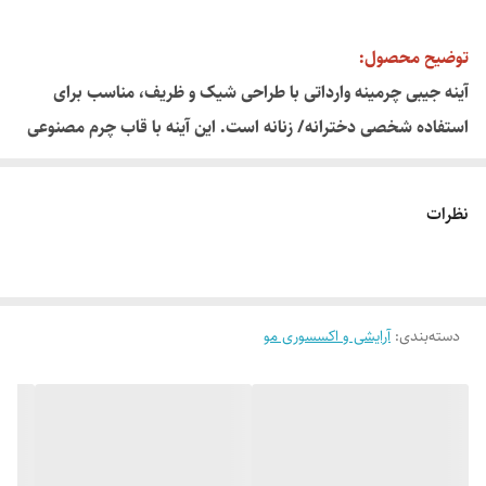
توضیح محصول:
آینه جیبی چرمینه وارداتی با طراحی شیک و ظریف، مناسب برای
استفاده شخصی دخترانه/ زنانه است. این آینه با قاب چرم مصنوعی
باکیفیت و آینه شیشه‌ای درجه یک ، به راحتی در کیف یا جیب قرار
می‌گیرد.
نظرات
ویژگی‌ها:
· جنس قاب: چرم مصنوعی (PU) با دوخت دقیق طرح دار
· آینه: شیشه‌ای عالی و لبه‌های ایمن
· ابعاد: کوچک و جیبی
دسته‌بندی
:
آرایشی و اکسسوری مو
· کاربرد: آرایشی، هدیه و اکسسوری روزمره