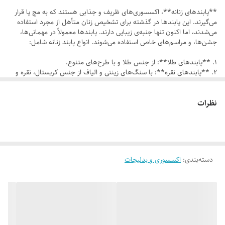
**پابند‌های زنانه**، اکسسوری‌های ظریف و جذابی هستند که به مچ پا قرار
می‌گیرند. این پابندها در گذشته برای تشخیص زنان متأهل از مجرد استفاده
می‌شدند، اما اکنون تنها جنبه‌ی زیبایی دارند. پابندها معمولاً در مهمانی‌ها،
جشن‌ها، و مراسم‌های خاص استفاده می‌شوند. انواع پابند زنانه شامل:
1. **پابند‌های طلا**: از جنس طلا و با طرح‌های متنوع.
2. **پابند‌های نقره**: با سنگ‌های زینتی و الیاف از جنس کریستال، نقره و
فلز در رنگ‌های طلایی، نقره‌ای و مشکی.
3. **پابند‌های بافتنی**: با طرح‌های زنجیری، ساده و با تزئینات مختلف.
4. **پابند‌های مهره‌ای**: با طرح‌های ماری، بابونه، و خاویاری.
نظرات
5. **پابند‌های صدفی**: با طرح‌های شب‌تاب و بوکس.
6. **پابند‌های اسپرت**: ظریف و با سنگ‌های زینتی.
دسته‌بندی
:
اکسسوری و بدلیجات