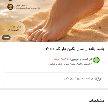
پابند زنانه _ مدل نگین دار کد p2000
هر قسط با ترب‌پی:
۳۸٬۷۵۰
تومان
۴ قسط ماهانه. بدون سود، چک و ضامن.
زمان آماده‌سازی
2
روز کاری
مشخصات