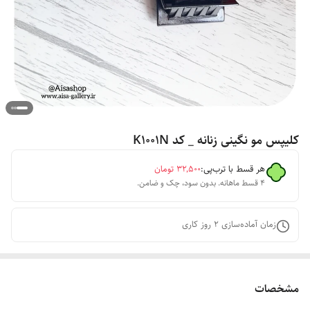
کلیپس مو نگینی زنانه _ کد K1001N
هر قسط با ترب‌پی:
۳۲٬۵۰۰
تومان
۴ قسط ماهانه. بدون سود، چک و ضامن.
زمان آماده‌سازی
2
روز کاری
مشخصات