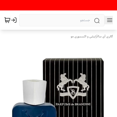
گالری آی سا
/
آرایشی و اکسسوری مو