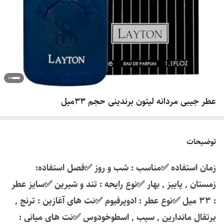
عطر جیبی مردانه لیتون برندینی حجم 33میل
توضیحات
زمان استفاده ✅️مناسب : شب و روز ✅️فصل استفاده:
زمستان , پاییز , بهار ✅️نوع رایحه : تند و شیرین ✅️سایز عطر
: ۳۳ میل ✅️نوع عطر : ادوپرفیوم ✅️نت های آغازین : ترنج ,
پرتقال ماندارین , سیب , اسطوخودوس ✅️نت های میانی :