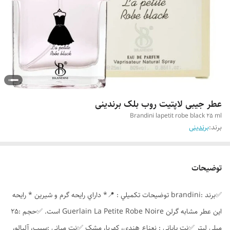
عطر جیبی لاپتیت روب بلک برندینی
Brandini lapetit robe black 25 ml
برند:
برندینی
توضیحات
✅️برند :brandini توضيحات تکميلي : 📍* داراي رايحه گرم و شيرين * رايحه
اين عطر مشابه گرلن Guerlain La Petite Robe Noire است. ✅️حجم :25
ميلي ليتر ✅️نت پاياني : نعناع هندي، کهربا، مشک ✅️نت مياني :سيب، آلبالو،