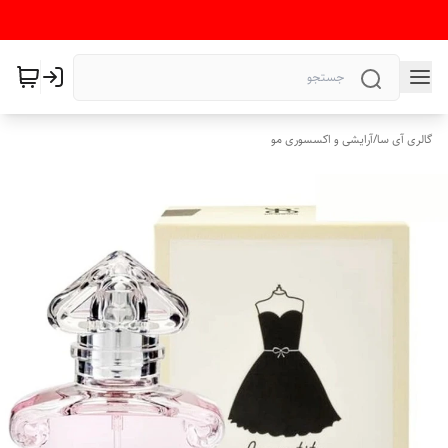
گالری آی سا
/
آرایشی و اکسسوری مو