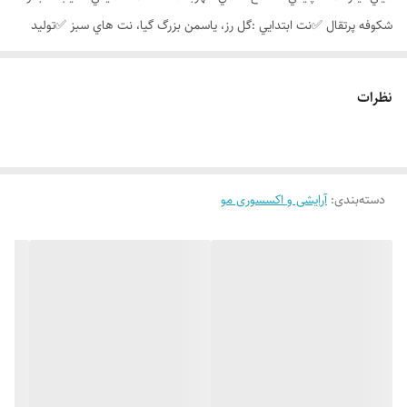
شکوفه پرتقال ✅️نت ابتدايي :گل رز، ياسمن بزرگ گيا، نت هاي سبز ✅️توليد
شده در : ايران ✅️نوع رايحه :گرم ✅️نوع عطر : ادوپرفيوم (EDP)
نظرات
دسته‌بندی
:
آرایشی و اکسسوری مو